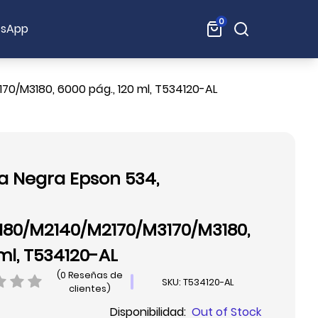
0
Buscar:
sApp
70/M3180, 6000 pág., 120 ml, T534120-AL
ta Negra Epson 534,
1180/M2140/M2170/M3170/M3180,
 ml, T534120-AL
(0 Reseñas de
SKU: T534120-AL
clientes)
Disponibilidad:
Out of Stock