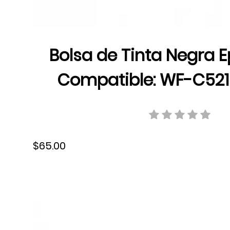
Bolsa de Tinta Negra 
Compatible: WF-C52
C5790/5k, 10000 pág., 
T942120-AL
$65.00