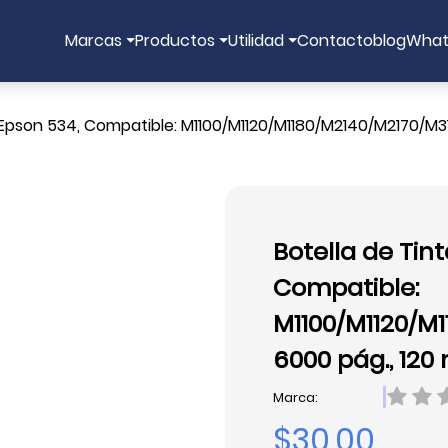
Marcas
Productos
Utilidad
Contacto
blog
What
 Epson 534, Compatible: M1100/M1120/M1180/M2140/M2170/M31
Botella de Tin
Compatible:
M1100/M1120/M
6000 pág., 120
Marca:
$30.00