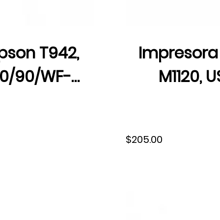
Epson T942,
Impresora
10/90/WF-
M1120, US
136 ml, S-
$205.00