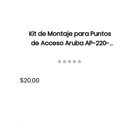
Kit de Montaje para Puntos
de Acceso Aruba AP-220-
MNT-W1W, Compatible:
AP214/AP215/AP224/AP225/AP228/AP31
Inalámbrico, para superficies
$20.00
planas, JW047A