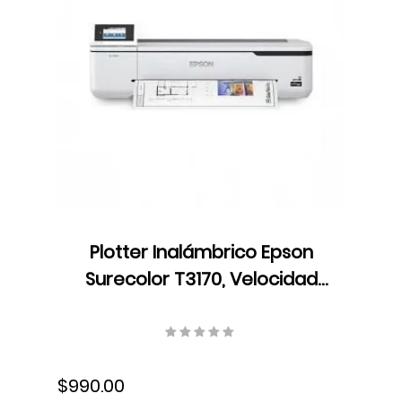
Plotter Inalámbrico Epson
Surecolor T3170, Velocidad
Formato A1/D 34 seg,
Resolución 2400 x 1200 dpi,
Ethernet, USB, Wifi, Tinta,
$990.00
SCT3170SR