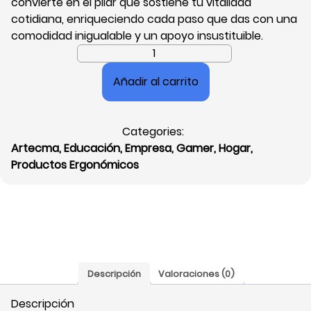
convierte en el pilar que sostiene tu vitalidad
cotidiana, enriqueciendo cada paso que das con una
comodidad inigualable y un apoyo insustituible.
Descansa
Pies
Añadir al carrito
Artecma
1222,
Sencillo,
Categories:
Ovalado,
Artecma
,
Educación
,
Empresa
,
Gamer
,
Hogar
,
Negro
Productos Ergonómicos
cantidad
Descripción
Valoraciones (0)
Descripción