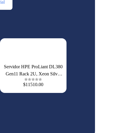
ial
Servidor HPE ProLiant DL380
Gen11 Rack 2U, Xeon Silver
4516Y+ 24 Núcleos, 64 GB
$11510.00
DDR5, 8 SFF, NVMe RAID 1,
Ethernet 10 Gb, 2×1000 W,
P84120-DM5