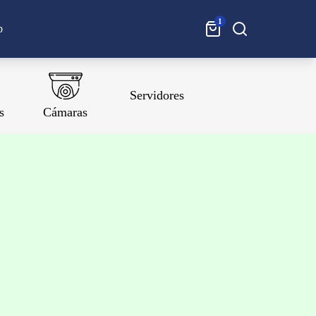
1
Buscar:
p
Servidores
s
Cámaras