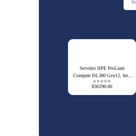
Re
Servidor HPE ProLiant
Compute DL380 Gen12, Intel
Xeon 6520P 24 Núcleos, 128
$30290.00
GB DDR5, 8SFF, NVMe
RAID 1, 10 Gb, 2×1000 W,
P91077-DM5