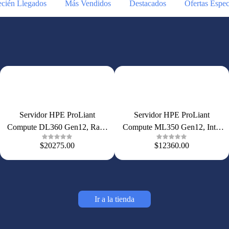
cién Llegados
Más Vendidos
Destacados
Ofertas Espec
Servidor HPE ProLiant
Servidor HPE ProLiant
Compute DL360 Gen12, Rack
Compute ML350 Gen12, Intel
1U, Intel Xeon 6515P 16
Xeon 6505P 12 Núcleos, 32 GB
$20275.00
$12360.00
Núcleos, 64 GB DDR5, 2 SSD
DDR5, HDD 4 TB, 4LFF,
480 GB, 8SFF, 10GbE, 2×800
Fuentes 2×800 W, P89073-DM5
W, P89241-DM5
Ir a la tienda