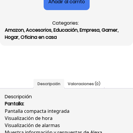
Añadir al carrito
Amazon
Echo
Spot
Categories:
2024,
Amazon
,
Accesorios
,
Educación
,
Empresa
,
Gamer
,
Alexa,
Hogar
,
Oficina en casa
Pantalla
Compacta,
Sonido
Vibrante,
Blanco
Glaciar,
840268922870
Descripción
Valoraciones (0)
cantidad
Descripción
Pantalla:
Pantalla compacta integrada
Visualización de hora
Visualización de alarmas
Muestra información y respuestas de Alexa