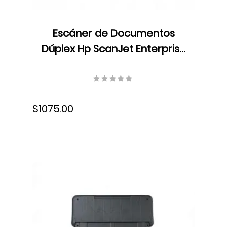
Escáner de Documentos
Dúplex Hp ScanJet Enterprise
Flow N7000 snw1, ADF, Color,
Velocidad 75 ppm/150 ipm,
Resolución 300 ppp, USB,
$1075.00
6FW10A#BGJ