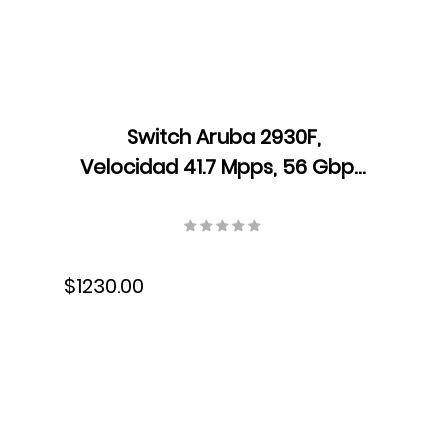
Switch Aruba 2930F,
Velocidad 41.7 Mpps, 56 Gbps,
Dual Core ARM Cortex A9,
1016 MHz, 1 GB DDR3 SDRAM,
JL259A
$1230.00