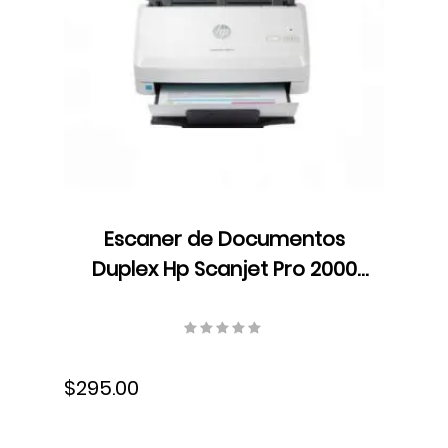
Escaner de Documentos
Duplex Hp Scanjet Pro 2000
s2, ADF, velocidad hasta 35
ppm/70 ipm, Resolucion 600
ppp, USB, 6FW06A#BGJ
$295.00