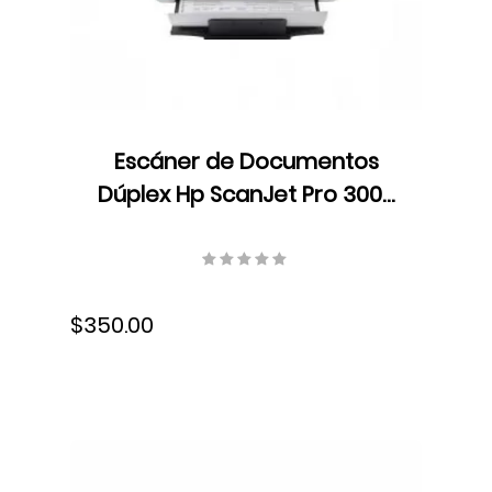
Escáner de Documentos
Dúplex Hp ScanJet Pro 3000
s4, Color, ADF, Velocidad 40
ppm/80 ipm, Resolución 300
ppp, 300 ppp, 6FW07A#BGJ
$350.00