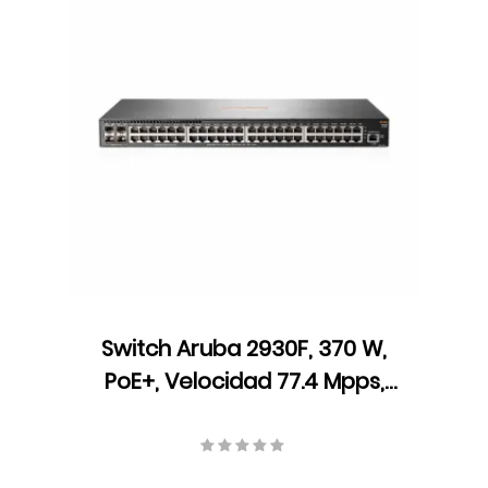
Switch Aruba 2930F, 370 W,
PoE+, Velocidad 77.4 Mpps,
104 Gbps, ARM Coretex A9,
1016 MHz, JL262A