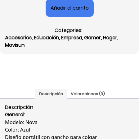
Bluetooth
Añadir al carrito
Movisun
Nova
3W,
Categories:
FM,
Accesorios
,
Educación
,
Empresa
,
Gamer
,
Hogar
,
SD,
Movisun
USB,
Gancho
Portátil,
Azul,
NOVAAZ
cantidad
Descripción
Valoraciones (0)
Descripción
General:
Modelo: Nova
Color: Azul
Diseño portátil con gancho para colgar