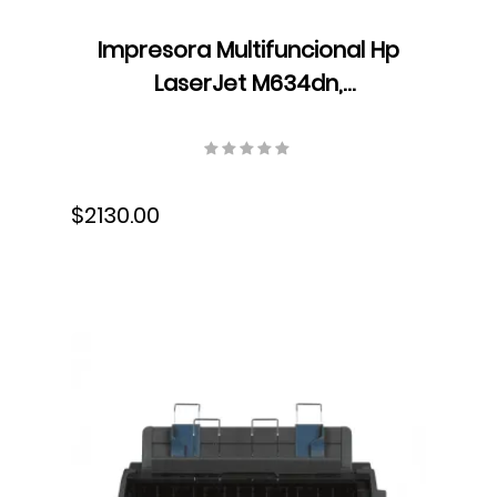
Impresora Multifuncional Hp
LaserJet M634dn,
Monocromática, USB, Wifi,
Ethernet, Fax, Dúplex, Láser,
7PS94A#BGJ
$2130.00