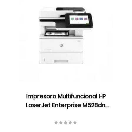
Impresora Multifuncional HP
LaserJet Enterprise M528dn,
Monocromática, USB,
Ethernet, Fax, 1PV64A#BGJ