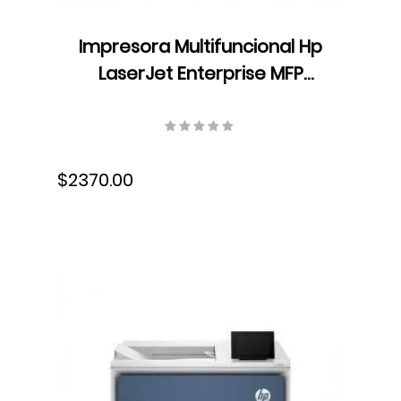
Impresora Multifuncional Hp
LaserJet Enterprise MFP
M5800dn, Color, USB,
Ethernet, Fax, Láser,
6QN29A#BGJ
$2370.00