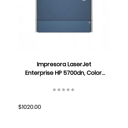
Impresora LaserJet
Enterprise HP 5700dn, Color,
Velocidad 45 ppm,
Resolución 600 dpi, Láser,
USB, Ethernet, 6QN28A#BGJ
$1020.00