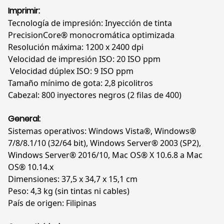
mensual
Imprimir:
recomendado
Tecnología de impresión: Inyección de tinta
250
PrecisionCore® monocromática optimizada
a
Resolución máxima: 1200 x 2400 dpi
1500
Velocidad de impresión ISO: 20 ISO ppm
hojas,
Velocidad dúplex ISO: 9 ISO ppm
Monocromática,
Tamaño mínimo de gota: 2,8 picolitros
C11CG94301
Cabezal: 800 inyectores negros (2 filas de 400)
cantidad
General:
Sistemas operativos: Windows Vista®, Windows®
7/8/8.1/10 (32/64 bit), Windows Server® 2003 (SP2),
Windows Server® 2016/10, Mac OS® X 10.6.8 a Mac
OS® 10.14.x
Dimensiones: 37,5 x 34,7 x 15,1 cm
Peso: 4,3 kg (sin tintas ni cables)
País de origen: Filipinas