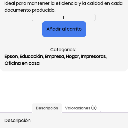
ideal para mantener la eficiencia y la calidad en cada
documento producido.
Impresora
Epson
Añadir al carrito
EcoTank
M1180,
Resolución
Categories:
1200
Epson
,
Educación
,
Empresa
,
Hogar
,
Impresoras
,
x
Oficina en casa
2400
dpi,
USB,
Wifi,
Ethernet,
Velocidad
20
Descripción
Valoraciones (0)
ISO
ppm,
Descripción
Ciclo