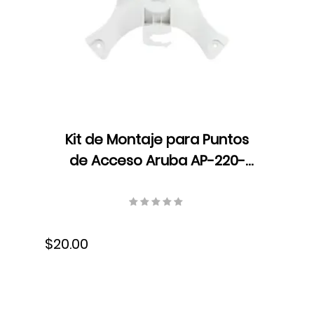
Kit de Montaje para Puntos
de Acceso Aruba AP-220-
MNT-W1W, Compatible:
AP214/AP215/AP224/AP225/AP228/AP31
Inalámbrico, para superficies
$20.00
planas, JW047A