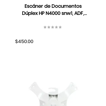
Escáner de Documentos
Dúplex HP N4000 snw1, ADF,
LED, Velocidad hasta 40
ppm/80 ipm, Resolución 600
dpi, USB, 6FW08A#BGJ
$450.00