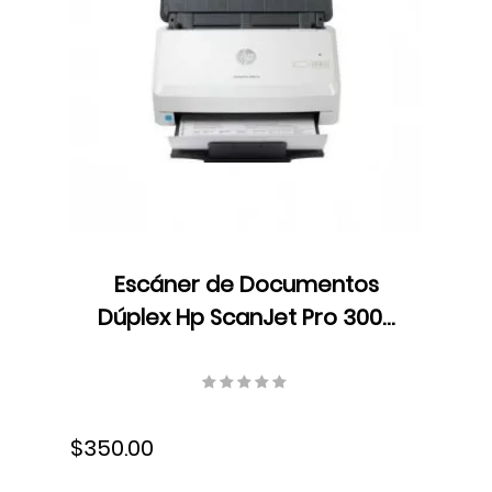
Escáner de Documentos
Dúplex Hp ScanJet Pro 3000
s4, Color, ADF, Velocidad 40
ppm/80 ipm, Resolución 300
ppp, 300 ppp, 6FW07A#BGJ
$350.00