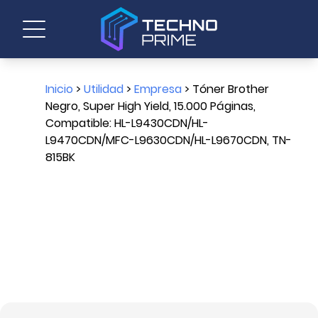
Inicio
>
Utilidad
>
Empresa
> Tóner Brother
Negro, Super High Yield, 15.000 Páginas,
Compatible: HL-L9430CDN/HL-
L9470CDN/MFC-L9630CDN/HL-L9670CDN, TN-
815BK