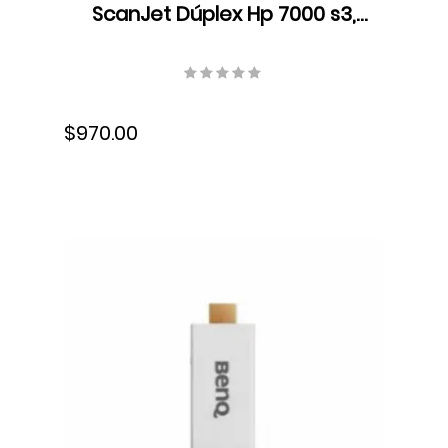
ScanJet Dúplex Hp 7000 s3,
LCD, Color, Velocidad 75
ppm/150 ipm, Resolución 600
dpi, USB, L2757A#BGJ
$970.00