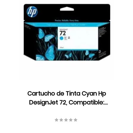
Cartucho de Tinta Cyan Hp
DesignJet 72, Compatible:
T1100/T610/T1300/T790, 130 ml,
S-C9371A