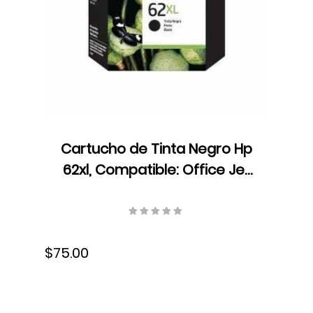
Cartucho de Tinta Negro Hp
62xl, Compatible: Office Jet
200, 600 pág.,130 ml, S-
C2P05AL
$75.00