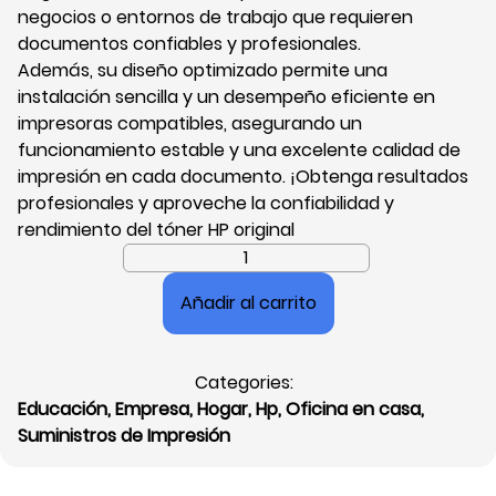
negocios o entornos de trabajo que requieren
documentos confiables y profesionales.
Además, su diseño optimizado permite una
instalación sencilla y un desempeño eficiente en
impresoras compatibles, asegurando un
funcionamiento estable y una excelente calidad de
impresión en cada documento. ¡Obtenga resultados
profesionales y aproveche la confiabilidad y
rendimiento del tóner HP original
Cartucho
de
Añadir al carrito
Tóner
Láser
Black
Categories:
HP
Educación
,
Empresa
,
Hogar
,
Hp
,
Oficina en casa
,
150A,
Suministros de Impresión
Compatible:
M111W/
MPF141,